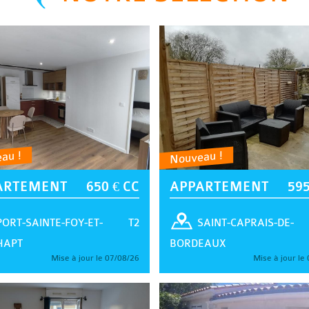
au !
Nouveau !
ARTEMENT
650 € CC
APPARTEMENT
595
T2
PORT-SAINTE-FOY-ET-
SAINT-CAPRAIS-DE-
HAPT
BORDEAUX
Mise à jour le 07/08/26
Mise à jour le