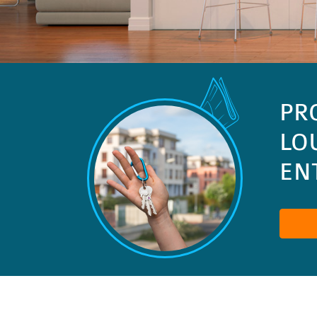
PR
LO
ENT