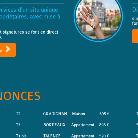
rvices d'un site unique
Di
priétaires, avec mise à
su
fo
t signatures se font en direct
s.
ts
NONCES
T2
GRADIGNAN
Maison
695 €
T3
BORDEAUX
Appartement
898 €
S
T1 bis
TALENCE
Appartement
520 €