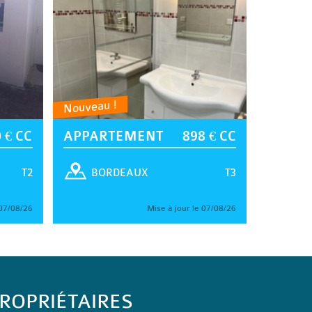
Nouveau !
 € CC
APPARTEMENT
898 € CC
T2
T3
BORDEAUX
 07/08/26
Mise à jour le 07/08/26
ROPRIÉTAIRES