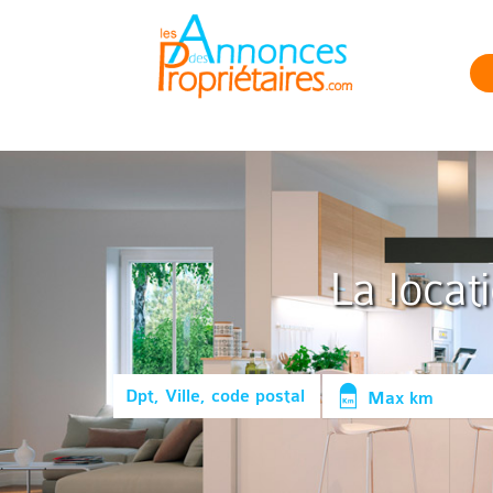
La locat
Max km