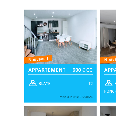
Nouveau !
Nouve
APPARTEMENT
600 € CC
APP
T2
BLAYE
PONC
Mise à jour le 08/08/26