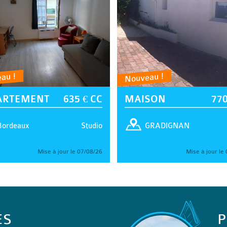
au !
Nouveau !
ARTEMENT
635 € CC
MAISON
770
Studio
Bordeaux
GRADIGNAN
Mise à jour le 07/08/26
Mise à jour le
ES
P