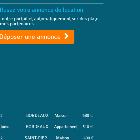
ffusez votre annonce de location.
r notre portail et automatiquement sur des plate-
rmes partenaires...
Déposer une annonce
T2
BORDEAUX
Maison
680 €
tudio
BORDEAUX
Appartement
510 €
T2
SAINT-PIER ..
Maison
400 €