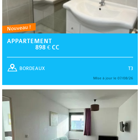
Nouveau !
APPARTEMENT
898 € CC
T3
BORDEAUX
Mise à jour le 07/08/26