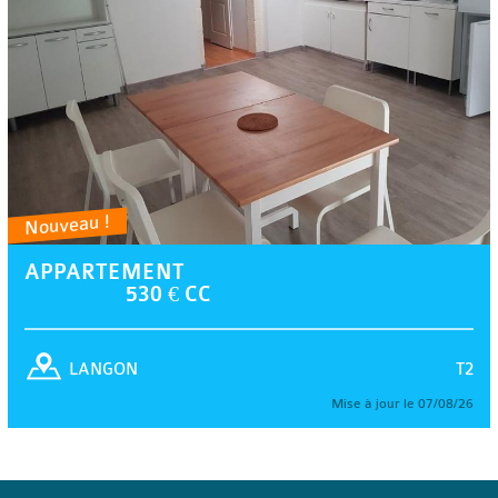
Nouveau !
APPARTEMENT
530 € CC
T2
LANGON
Mise à jour le 07/08/26