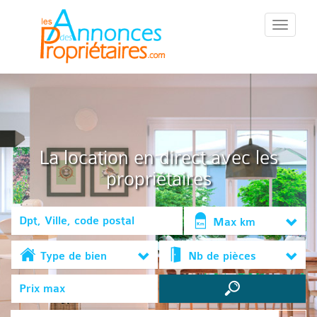
::Menu::
La location en direct avec les
propriétaires
Max km
Type de bien
Nb de pièces