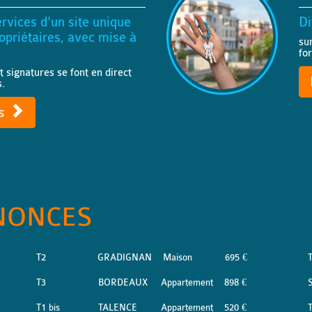
rvices d'un site unique
Di
priétaires, avec mise à
su
fo
t signatures se font en direct
s.
ts
NONCES
T2
GRADIGNAN
Maison
695 €
T3
BORDEAUX
Appartement
898 €
S
T1 bis
TALENCE
Appartement
520 €