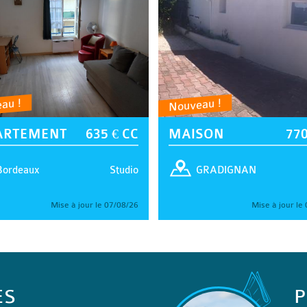
au !
Nouveau !
ARTEMENT
635 € CC
MAISON
770
Studio
Bordeaux
GRADIGNAN
Mise à jour le 07/08/26
Mise à jour le
ES
P