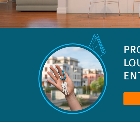
PR
LO
ENT