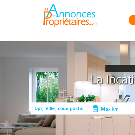
La locat
Max km