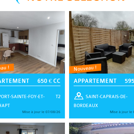
au !
Nouveau !
ARTEMENT
650 € CC
APPARTEMENT
595
T2
PORT-SAINTE-FOY-ET-
SAINT-CAPRAIS-DE-
HAPT
BORDEAUX
Mise à jour le 07/08/26
Mise à jour le