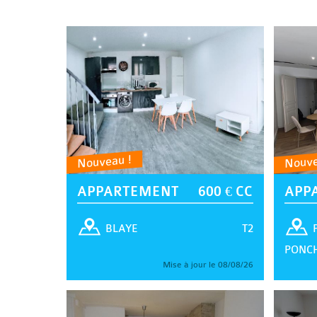
Nouveau !
Nouve
APPARTEMENT
600 € CC
APP
T2
BLAYE
PONC
Mise à jour le 08/08/26