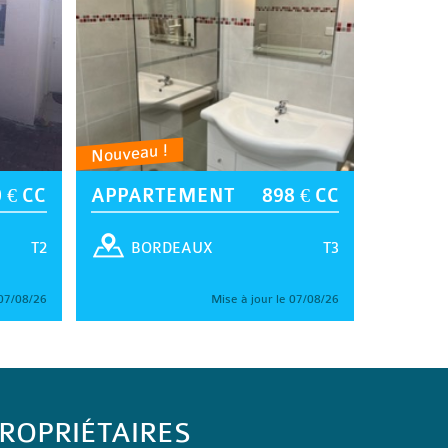
Nouveau !
 € CC
APPARTEMENT
898 € CC
T2
T3
BORDEAUX
 07/08/26
Mise à jour le 07/08/26
ROPRIÉTAIRES