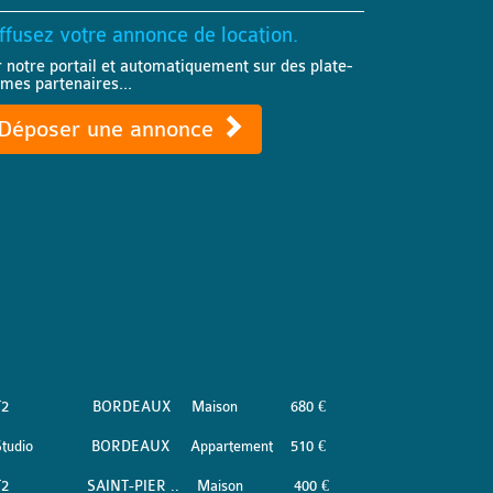
ffusez votre annonce de location.
r notre portail et automatiquement sur des plate-
rmes partenaires...
Déposer une annonce
T2
BORDEAUX
Maison
680 €
tudio
BORDEAUX
Appartement
510 €
T2
SAINT-PIER ..
Maison
400 €