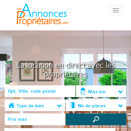
::Menu::
La location en direct avec les
propriétaires
Max km
Type de bien
Nb de pièces