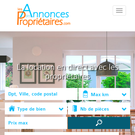
::Menu::
La location en direct avec les
propriétaires
Max km
Type de bien
Nb de pièces