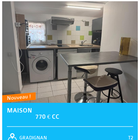
Nouveau !
MAISON
770 € CC
T2
GRADIGNAN