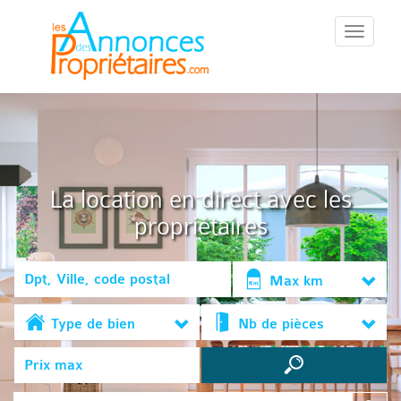
::Menu::
La location en direct avec les
propriétaires
Max km
Type de bien
Nb de pièces