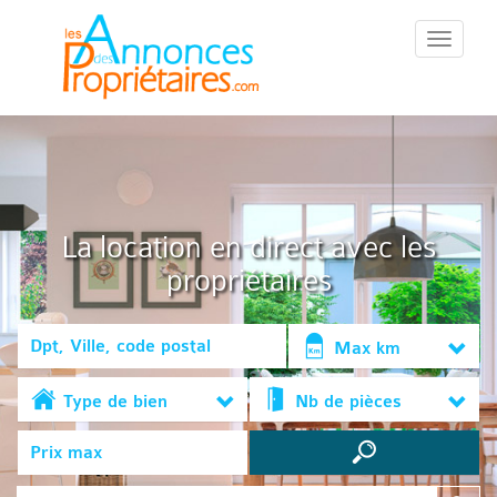
::Menu::
La location en direct avec les
propriétaires
Max km
Type de bien
Nb de pièces