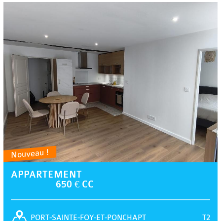
Nouveau !
APPARTEMENT
650 € CC
T2
PORT-SAINTE-FOY-ET-PONCHAPT