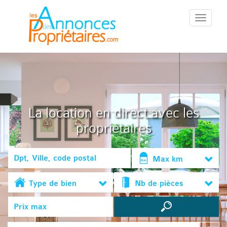
::Menu::
La location en direct avec les
propriétaires
Max km
Type de bien
Nb de pièces