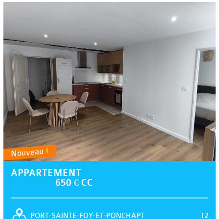
Nouveau !
APPARTEMENT
650 € CC
T2
PORT-SAINTE-FOY-ET-PONCHAPT