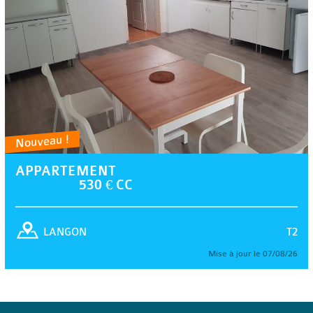
Nouveau !
APPARTEMENT
530 € CC
T2
LANGON
Mise à jour le 07/08/26