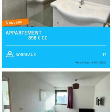
Nouveau !
APPARTEMENT
898 € CC
T3
BORDEAUX
Mise à jour le 07/08/26