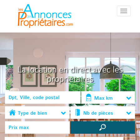
::Menu::
La location en direct avec les
propriétaires
Max km
Type de bien
Nb de pièces