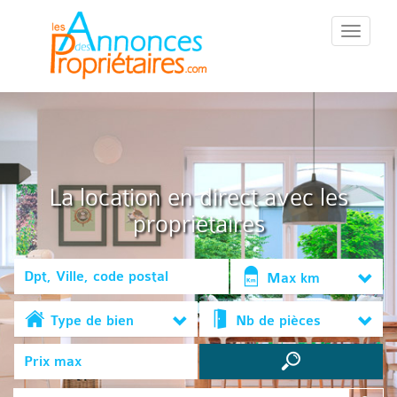
::Menu::
La location en direct avec les
propriétaires
Max km
Type de bien
Nb de pièces