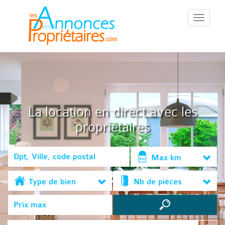
::Menu::
La location en direct avec les
propriétaires
Max km
Type de bien
Nb de pièces