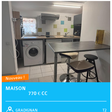
Nouveau !
MAISON
770 € CC
T2
GRADIGNAN