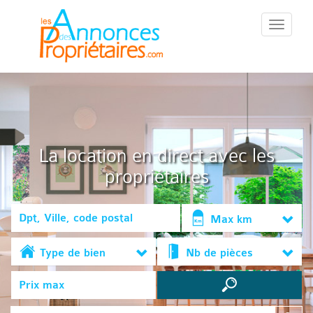
::Menu::
La location en direct avec les
propriétaires
Max km
Type de bien
Nb de pièces