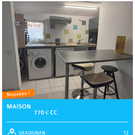
Nouveau !
MAISON
770 € CC
T2
GRADIGNAN