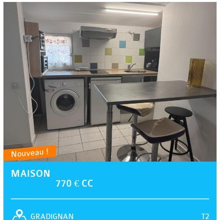
Nouveau !
MAISON
770 € CC
T2
GRADIGNAN