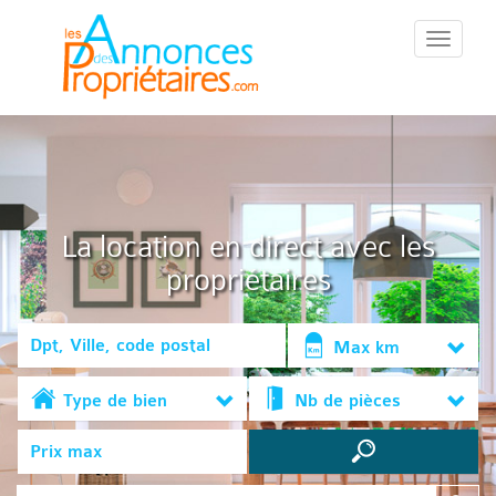
::Menu::
La location en direct avec les
propriétaires
Max km
Type de bien
Nb de pièces