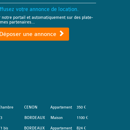
ffusez votre annonce de location.
r notre portail et automatiquement sur des plate-
rmes partenaires...
Déposer une annonce
Chambre
CENON
Appartement
350 €
T3
BORDEAUX
Maison
1100 €
1 bis
BORDEAUX
Appartement
824 €