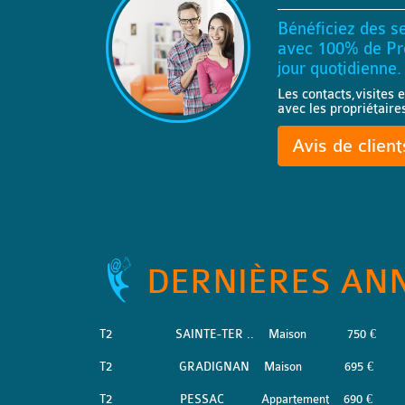
Bénéficiez des se
avec 100% de Pro
jour quotidienne.
Les contacts,visites e
avec les propriétaire
Avis de clien
DERNIÈRES AN
T2
SAINTE-TER ..
Maison
750 €
T2
GRADIGNAN
Maison
695 €
T2
PESSAC
Appartement
690 €