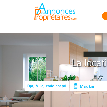
La locat
Max km