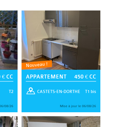
Nouveau !
 € CC
APPARTEMENT
450 € CC
T2
T1 bis
CASTETS-EN-DORTHE
 06/08/26
Mise à jour le 06/08/26