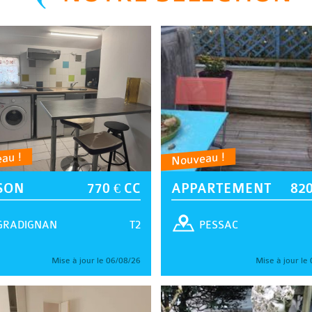
au !
Nouveau !
SON
770 € CC
APPARTEMENT
820
T2
GRADIGNAN
PESSAC
Mise à jour le 06/08/26
Mise à jour le