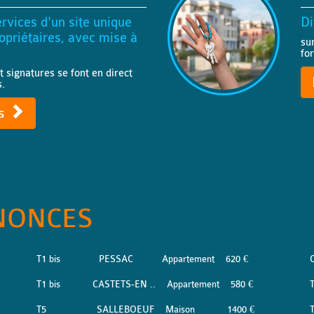
rvices d'un site unique
Di
priétaires, avec mise à
su
fo
t signatures se font en direct
s.
ts
NONCES
T1 bis
PESSAC
Appartement
620 €
T1 bis
CASTETS-EN ..
Appartement
580 €
T5
SALLEBOEUF
Maison
1400 €
T