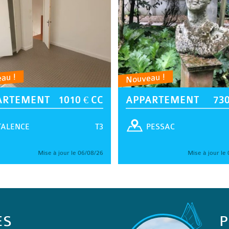
au !
Nouveau !
ARTEMENT
1010 € CC
APPARTEMENT
730
T3
TALENCE
PESSAC
Mise à jour le 06/08/26
Mise à jour le
ES
P