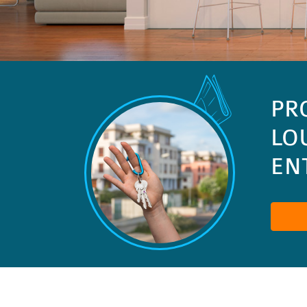
PR
LO
ENT