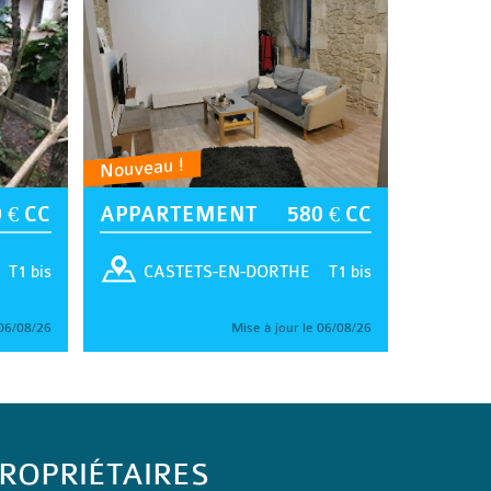
Nouveau !
 € CC
APPARTEMENT
580 € CC
T1 bis
T1 bis
CASTETS-EN-DORTHE
 06/08/26
Mise à jour le 06/08/26
ROPRIÉTAIRES