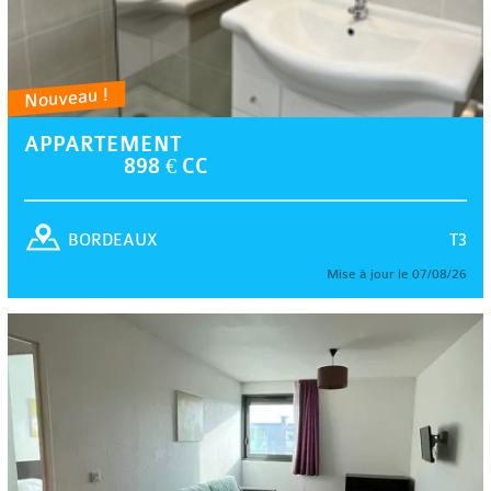
Nouveau !
APPARTEMENT
898 € CC
T3
BORDEAUX
Mise à jour le 07/08/26