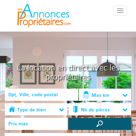
::Menu::
La location en direct avec les
propriétaires
Max km
Type de bien
Nb de pièces