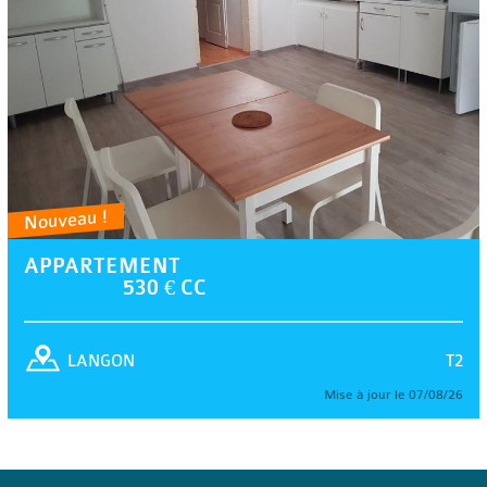
Nouveau !
APPARTEMENT
530 € CC
T2
LANGON
Mise à jour le 07/08/26