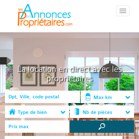
::Menu::
La location en direct avec les
propriétaires
Max km
Type de bien
Nb de pièces