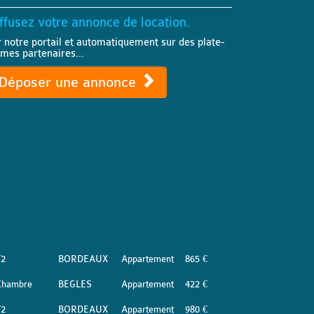
ffusez votre annonce de location.
r notre portail et automatiquement sur des plate-
rmes partenaires...
Déposer une annonce
T2
BORDEAUX
Appartement
865 €
Chambre
BEGLES
Appartement
422 €
T2
BORDEAUX
Appartement
980 €