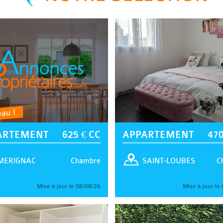
au !
ARTEMENT
625 € CC
APPARTEMENT
470
Chambre
C
MERIGNAC
SAINT-LOUBES
Mise à jour le 08/08/26
Mise à jour le