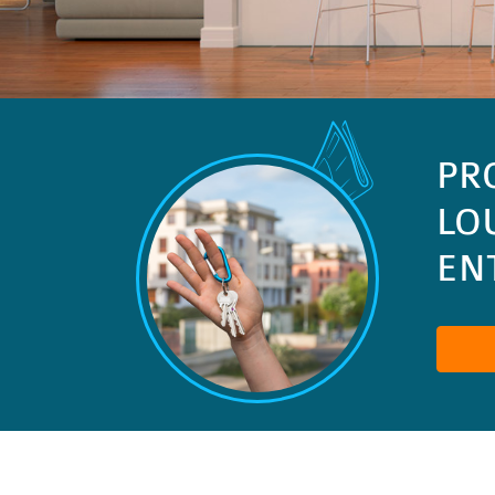
PR
LO
ENT