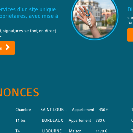
rvices d'un site unique
Di
priétaires, avec mise à
su
fo
t signatures se font en direct
s.
ts
NONCES
Chambre
SAINT-LOUB ..
Appartement
430 €
T1 bis
BORDEAUX
Appartement
780 €
T4
LIBOURNE
Maison
1170 €