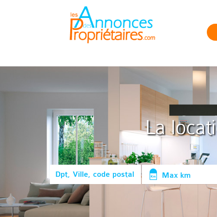
La locat
Max km