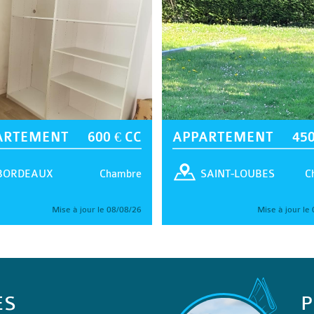
ARTEMENT
600 € CC
APPARTEMENT
450
Chambre
C
BORDEAUX
SAINT-LOUBES
Mise à jour le 08/08/26
Mise à jour le
ES
P