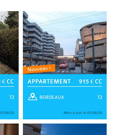
Nouveau !
 € CC
APPARTEMENT
915 € CC
T2
T2
BORDEAUX
 05/08/26
Mise à jour le 05/08/26