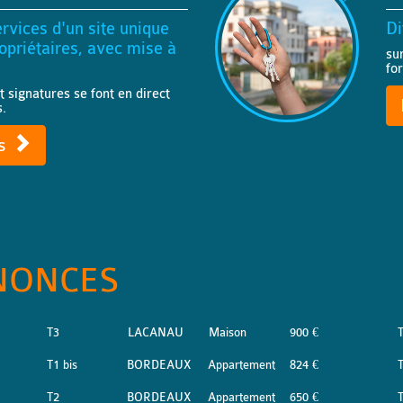
rvices d'un site unique
Di
priétaires, avec mise à
su
fo
t signatures se font en direct
s.
ts
NONCES
T3
LACANAU
Maison
900 €
T
T1 bis
BORDEAUX
Appartement
824 €
T2
BORDEAUX
Appartement
650 €