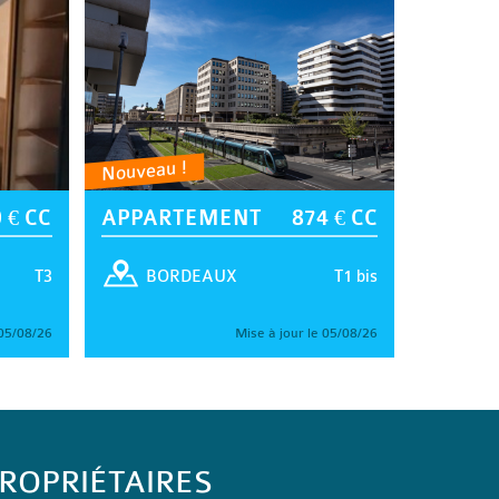
Nouveau !
 € CC
APPARTEMENT
874 € CC
T3
T1 bis
BORDEAUX
 05/08/26
Mise à jour le 05/08/26
ROPRIÉTAIRES