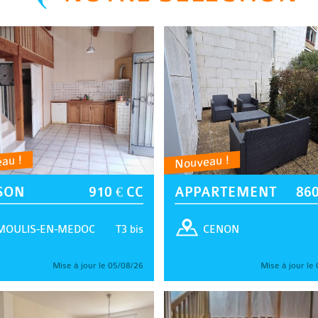
au !
Nouveau !
SON
910 € CC
APPARTEMENT
860
T3 bis
MOULIS-EN-MEDOC
CENON
Mise à jour le 05/08/26
Mise à jour le