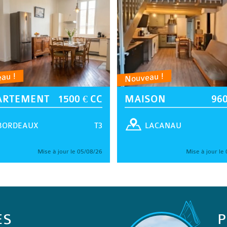
au !
Nouveau !
ARTEMENT
1500 € CC
MAISON
960
T3
BORDEAUX
LACANAU
Mise à jour le 05/08/26
Mise à jour le
ES
P