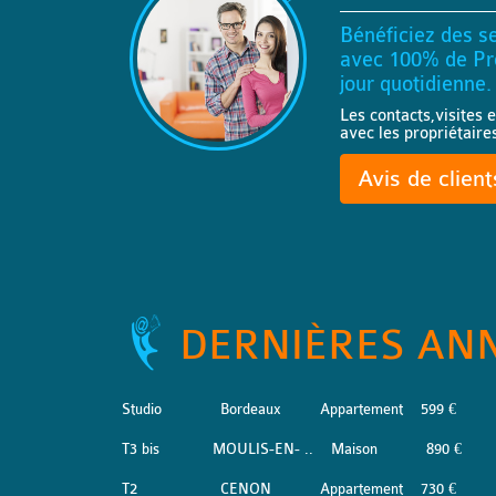
Bénéficiez des se
avec 100% de Pro
jour quotidienne.
Les contacts,visites e
avec les propriétaire
Avis de clien
DERNIÈRES AN
Studio
Bordeaux
Appartement
599 €
T3 bis
MOULIS-EN- ..
Maison
890 €
T2
CENON
Appartement
730 €