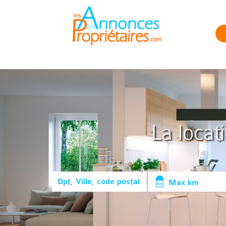
La locat
Max km