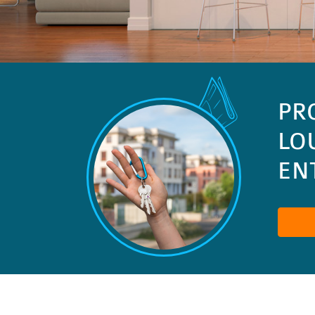
PR
LO
ENT